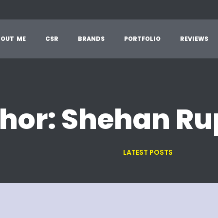
B
O
U
T
M
E
C
S
R
B
R
A
N
D
S
P
O
R
T
F
O
L
I
O
R
E
V
I
E
W
S
hor: Shehan R
LATEST POSTS