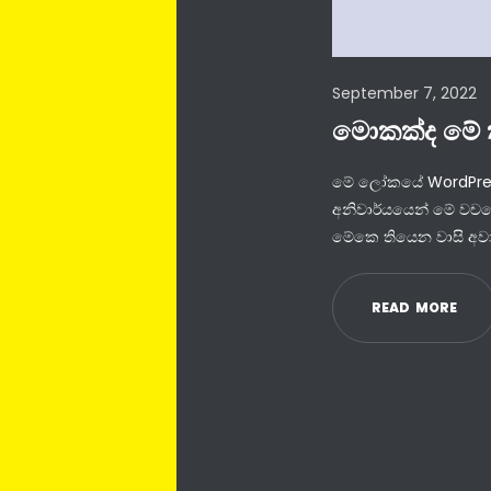
September 7, 2022
මොකක්ද මේ 
මේ ලෝකයේ WordPress
අනිවාර්යයෙන් මේ වචන
මේකෙ තියෙන වාසි අව
R
E
A
D
M
O
R
E