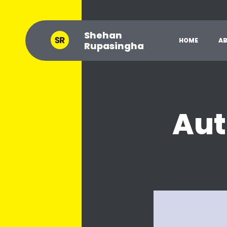
Shehan
H
O
M
E
A
Rupasingha
Aut